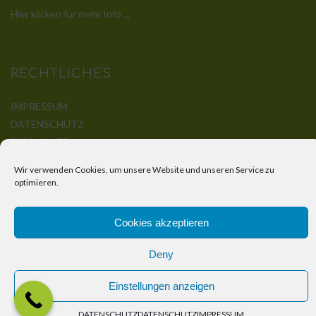
Hier klicken für mehr Info ...
RECHTLICHES
IMPRESSUM
DATENSCHUTZ
DISCLAIMER
KONTAKT
Wir verwenden Cookies, um unsere Website und unseren Service zu
optimieren.
Cookies akzeptieren
© Bender-Holzbau by
Korz-IT-Service
Deny
Einstellungen anzeigen
DATENSCHUTZ
DATENSCHUTZ
IMPRESSUM