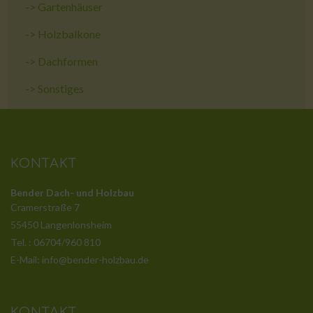
->
Gartenhäuser
->
Holzbalkone
->
Dachformen
->
Sonstiges
KONTAKT
Bender Dach- und Holzbau
Cramerstraße 7
55450 Langenlonsheim
Tel. : 06704/960 810
E-Mail: info@bender-holzbau.de
KONTAKT