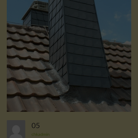
05
chkadmin