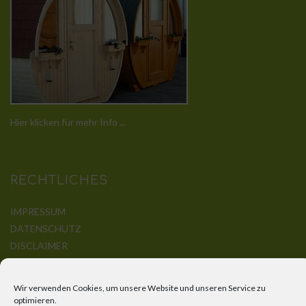
Hier klicken für mehr Info ...
RECHTLICHES
IMPRESSUM
DATENSCHUTZ
DISCLAIMER
KONTAKT
Wir verwenden Cookies, um unsere Website und unseren Service zu
optimieren.