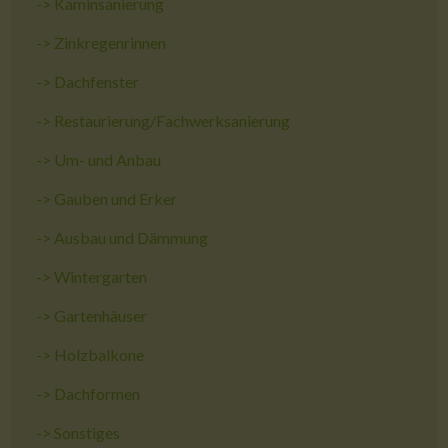
->
Kaminsanierung
->
Zinkregenrinnen
->
Dachfenster
->
Restaurierung/Fachwerksanierung
->
Um- und Anbau
->
Gauben und Erker
->
Ausbau und Dämmung
->
Wintergarten
->
Gartenhäuser
->
Holzbalkone
->
Dachformen
->
Sonstiges