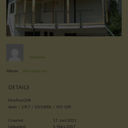
chkadmin
Album:
Wintergarten
DETAILS
FinePixA204
6mm
/
ƒ/8.7
/
10/1600s
/
ISO 100
Created
17. Juni 2011
Uploaded
5. März 2017