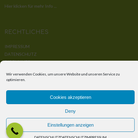
Hier klicken für mehr Info ...
RECHTLICHES
IMPRESSUM
DATENSCHUTZ
DISCLAIMER
KONTAKT
Wir verwenden Cookies, um unsere Website und unseren Service zu
optimieren.
Cookies akzeptieren
© Bender-Holzbau by
Korz-IT-Service
Deny
Einstellungen anzeigen
DATENSCHUTZ
DATENSCHUTZ
IMPRESSUM