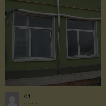
01
chkadmin