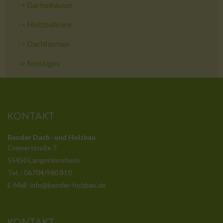
->
Gartenhäuser
->
Holzbalkone
->
Dachformen
->
Sonstiges
KONTAKT
Bender Dach- und Holzbau
Cramerstraße 7
55450 Langenlonsheim
Tel. : 06704/960 810
E-Mail: info@bender-holzbau.de
KONTAKT