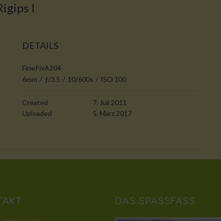
igips I
DETAILS
FinePixA204
6mm
/
ƒ/3.5
/
10/600s
/
ISO 100
Created
7. Juli 2011
Uploaded
5. März 2017
TAKT
DAS SPASSFASS