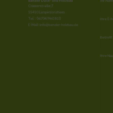
Bender Dach- und Holzbau
Ihr Name
Cramerstraße 7
55450 Langenlonsheim
Tel. : 06704/960 810
Ihre E-M
E-Mail: info@bender-holzbau.de
Betreff
Ihre Na