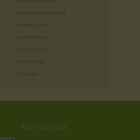
->
Gauben und Erker
->
Ausbau und Dämmung
->
Wintergarten
->
Gartenhäuser
->
Holzbalkone
->
Dachformen
->
Sonstiges
RECHTLICHES