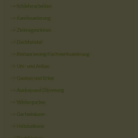
->
Schieferarbeiten
->
Kaminsanierung
->
Zinkregenrinnen
->
Dachfenster
->
Restaurierung/Fachwerksanierung
->
Um- und Anbau
->
Gauben und Erker
->
Ausbau und Dämmung
->
Wintergarten
->
Gartenhäuser
->
Holzbalkone
->
Dachformen