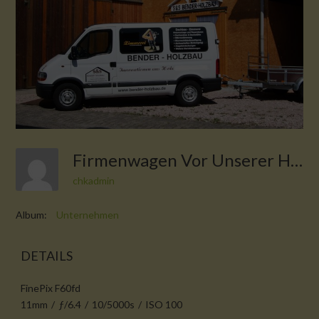
Firmenwagen Vor Unserer Halle
chkadmin
Album:
Unternehmen
DETAILS
FinePix F60fd
11mm
/
ƒ/6.4
/
10/5000s
/
ISO 100