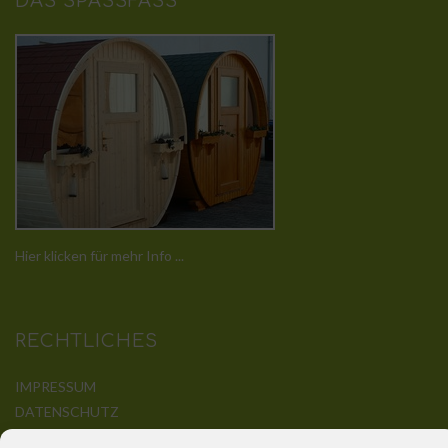
DAS SPASSFASS
Hier klicken für mehr Info ...
RECHTLICHES
IMPRESSUM
DATENSCHUTZ
DISCLAIMER