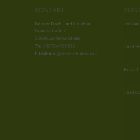
KONTAKT
KON
Bender Dach- und Holzbau
Ihr Name
Cramerstraße 7
55450 Langenlonsheim
Tel. : 06704/960 810
Ihre E-M
E-Mail: info@bender-holzbau.de
Betreff
Ihre Na