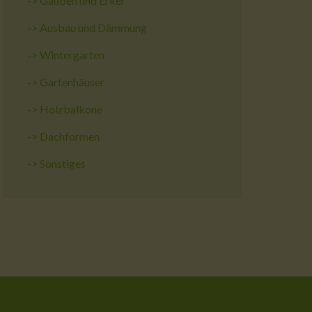
->
Gauben und Erker
->
Ausbau und Dämmung
->
Wintergarten
->
Gartenhäuser
->
Holzbalkone
->
Dachformen
->
Sonstiges