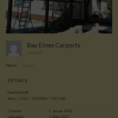
Bau Eines Carports
chkadmin
Album:
Carport
DETAILS
FinePixA204
6mm
/
ƒ/3.5
/
10/3400s
/
ISO 100
Created
1. Januar 2002
Uploaded
5. März 2017