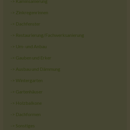
->
Kaminsanierung
->
Zinkregenrinnen
->
Dachfenster
->
Restaurierung/Fachwerksanierung
->
Um- und Anbau
->
Gauben und Erker
->
Ausbau und Dämmung
->
Wintergarten
->
Gartenhäuser
->
Holzbalkone
->
Dachformen
->
Sonstiges