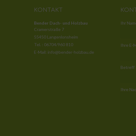
KONTAKT
KON
Bender Dach- und Holzbau
Ihr Name
Cramerstraße 7
55450 Langenlonsheim
Tel. : 06704/960 810
Ihre E-M
E-Mail: info@bender-holzbau.de
Betreff
Ihre Na