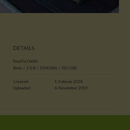
DETAILS
FinePix F60fd
8mm
/
ƒ/2.8
/
10/4500s
/
ISO 200
Created
1. Februar 2018
Uploaded
6. November 2019