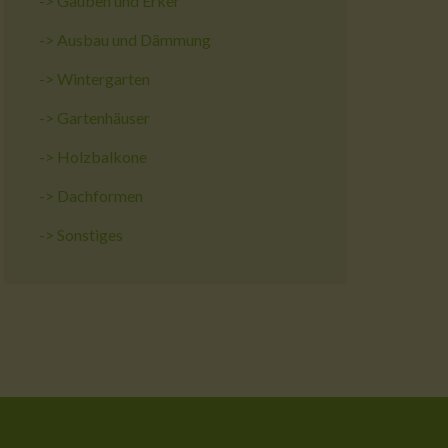
->
Gauben und Erker
->
Ausbau und Dämmung
->
Wintergarten
->
Gartenhäuser
->
Holzbalkone
->
Dachformen
->
Sonstiges