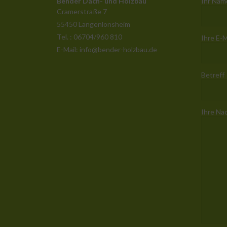
Bender Dach- und Holzbau
Ihr Name
Cramerstraße 7
55450 Langenlonsheim
Tel. : 06704/960 810
Ihre E-M
E-Mail: info@bender-holzbau.de
Betreff
Ihre Na