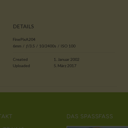
DETAILS
FinePixA204
6mm
/
ƒ/3.5
/
10/2400s
/
ISO 100
Created
1. Januar 2002
Uploaded
5. März 2017
TAKT
DAS SPASSFASS