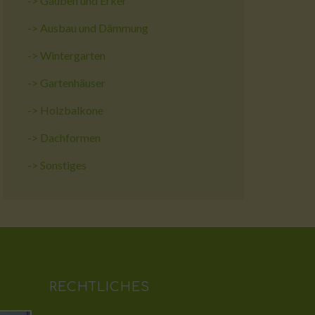
->
Gauben und Erker
->
Ausbau und Dämmung
->
Wintergarten
->
Gartenhäuser
->
Holzbalkone
->
Dachformen
->
Sonstiges
RECHTLICHES