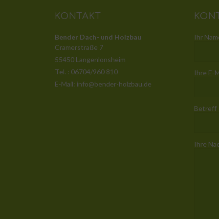
KONTAKT
KON
Bender Dach- und Holzbau
Ihr Name
Cramerstraße 7
55450 Langenlonsheim
Tel. : 06704/960 810
Ihre E-M
E-Mail: info@bender-holzbau.de
Betreff
Ihre Na