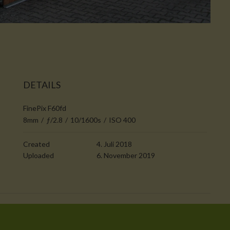
DETAILS
FinePix F60fd
8mm
/
ƒ/2.8
/
10/1600s
/
ISO 400
Created
4. Juli 2018
Uploaded
6. November 2019