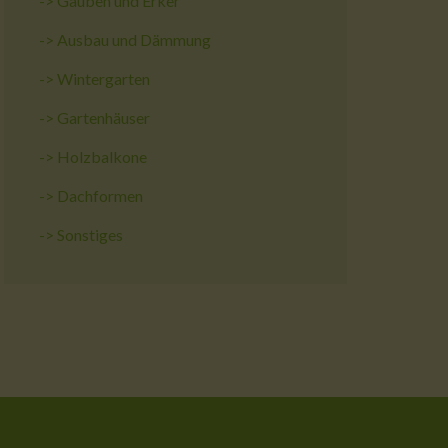
->
Gauben und Erker
->
Ausbau und Dämmung
->
Wintergarten
->
Gartenhäuser
->
Holzbalkone
->
Dachformen
->
Sonstiges