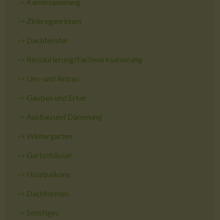
->
Kaminsanierung
->
Zinkregenrinnen
->
Dachfenster
->
Restaurierung/Fachwerksanierung
->
Um- und Anbau
->
Gauben und Erker
->
Ausbau und Dämmung
->
Wintergarten
->
Gartenhäuser
->
Holzbalkone
->
Dachformen
->
Sonstiges