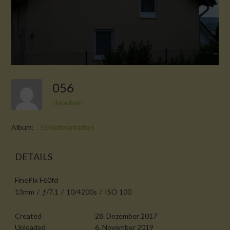
056
chkadmin
Album:
Schieferarbeiten
DETAILS
FinePix F60fd
13mm
/
ƒ/7.1
/
10/4200s
/
ISO 100
Created
28. Dezember 2017
Uploaded
6. November 2019