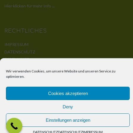
Hier klicken für mehr Info ...
RECHTLICHES
IMPRESSUM
DATENSCHUTZ
DISCLAIMER
KONTAKT
Wir verwenden Cookies, um unsere Website und unseren Service zu
optimieren.
Cookies akzeptieren
© Bender-Holzbau by
Korz-IT-Service
Deny
Einstellungen anzeigen
DATENSCHUTZ
DATENSCHUTZ
IMPRESSUM