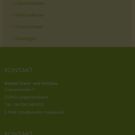
->
Gartenhäuser
->
Holzbalkone
->
Dachformen
->
Sonstiges
KONTAKT
Bender Dach- und Holzbau
Cramerstraße 7
55450 Langenlonsheim
Tel. : 06704/960 810
E-Mail: info@bender-holzbau.de
KONTAKT