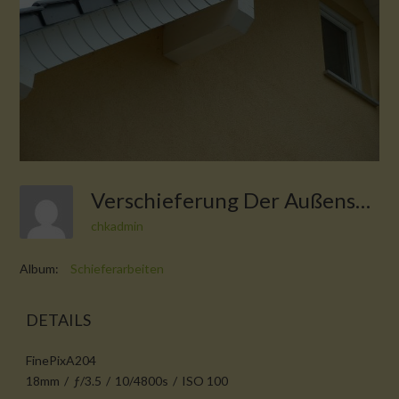
Verschieferung Der Außensparren
chkadmin
Album:
Schieferarbeiten
DETAILS
FinePixA204
18mm
/
ƒ/3.5
/
10/4800s
/
ISO 100