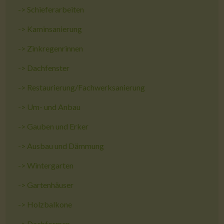
->
Schieferarbeiten
->
Kaminsanierung
->
Zinkregenrinnen
->
Dachfenster
->
Restaurierung/Fachwerksanierung
->
Um- und Anbau
->
Gauben und Erker
->
Ausbau und Dämmung
->
Wintergarten
->
Gartenhäuser
->
Holzbalkone
->
Dachformen