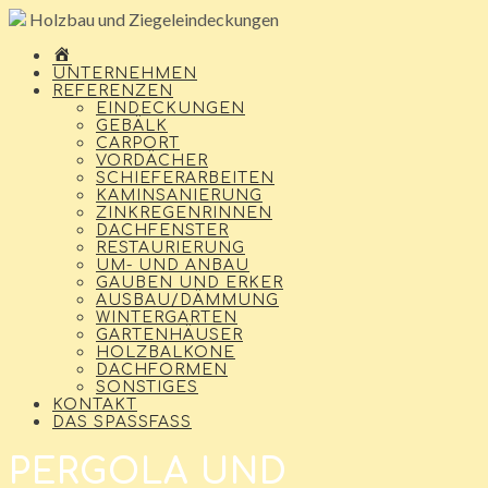
Holzbau und Ziegeleindeckungen
WILLKOMMEN
UNTERNEHMEN
REFERENZEN
EINDECKUNGEN
GEBÄLK
CARPORT
VORDÄCHER
SCHIEFERARBEITEN
KAMINSANIERUNG
ZINKREGENRINNEN
DACHFENSTER
RESTAURIERUNG
UM- UND ANBAU
GAUBEN UND ERKER
AUSBAU/DÄMMUNG
WINTERGARTEN
GARTENHÄUSER
HOLZBALKONE
DACHFORMEN
SONSTIGES
KONTAKT
DAS SPASSFASS
PERGOLA UND