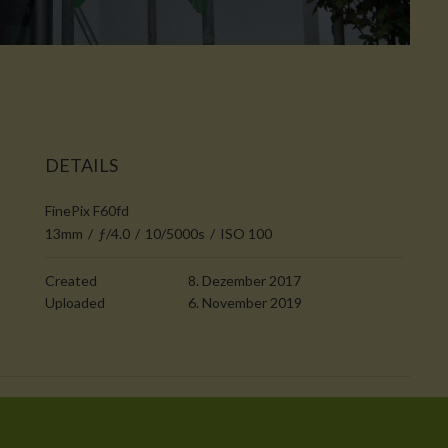
DETAILS
FinePix F60fd
13mm
/
ƒ/4.0
/
10/5000s
/
ISO 100
Created
8. Dezember 2017
Uploaded
6. November 2019