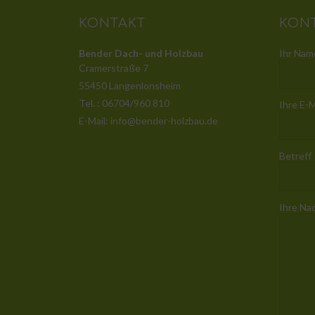
KONTAKT
KON
Bender Dach- und Holzbau
Ihr Name
Cramerstraße 7
55450 Langenlonsheim
Tel. : 06704/960 810
Ihre E-M
E-Mail: info@bender-holzbau.de
Betreff
Ihre Na