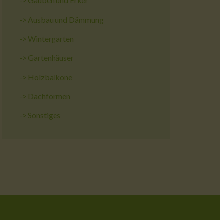
->
Gauben und Erker
->
Ausbau und Dämmung
->
Wintergarten
->
Gartenhäuser
->
Holzbalkone
->
Dachformen
->
Sonstiges