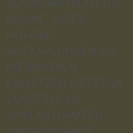
SEKUNDÄR NICHT DIE
BOHNE, SIC ES
HÖHERE
AUSZAHLUNGEN VIA
NIEDRIGEREN
EINSÄTZEN BIETET JA
ZUSÄTZLICHE
SPIELAUTOMATEN
NACHFOLGENDE