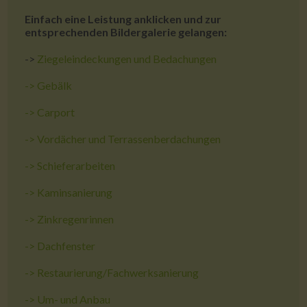
Einfach eine Leistung anklicken und zur
entsprechenden Bildergalerie gelangen:
->
Ziegeleindeckungen und Bedachungen
->
Gebälk
->
Carport
->
Vordächer und Terrassenberdachungen
->
Schieferarbeiten
->
Kaminsanierung
->
Zinkregenrinnen
->
Dachfenster
->
Restaurierung/Fachwerksanierung
->
Um- und Anbau