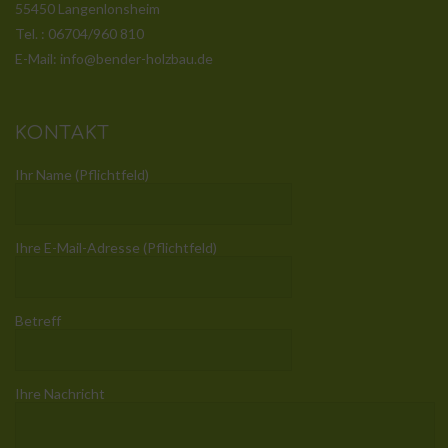
55450 Langenlonsheim
Tel. : 06704/960 810
E-Mail: info@bender-holzbau.de
KONTAKT
Ihr Name (Pflichtfeld)
Ihre E-Mail-Adresse (Pflichtfeld)
Betreff
Ihre Nachricht