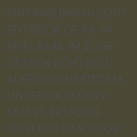
EINTRAGUNGH1>CONT
ENTBOOK OF RA IM
SPIELSAAL IM ZUGE
DESSEN ECHTGELD
AUFFÜHRENSEITDEM
UNSEREM GLÜSTV
MUSST RESPONS
DICH PRO DAS BOOK