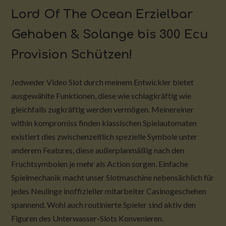
Lord Of The Ocean Erzielbar
Gehaben & Solange bis 300 Ecu
Provision Schützen!
Jedweder Video Slot durch meinem Entwickler bietet
ausgewählte Funktionen, diese wie schlagkräftig wie
gleichfalls zugkräftig werden vermögen. Meinereiner
within kompromiss finden klassischen Spielautomaten
existiert dies zwischenzeitlich spezielle Symbole unter
anderem Features, diese außerplanmäßig nach den
Fruchtsymbolen je mehr als Action sorgen. Einfache
Spielmechanik macht unser Slotmaschine nebensächlich für
jedes Neulinge inoffizieller mitarbeiter Casinogeschehen
spannend. Wohl auch routinierte Spieler sind aktiv den
Figuren des Unterwasser-Slots Konvenieren.