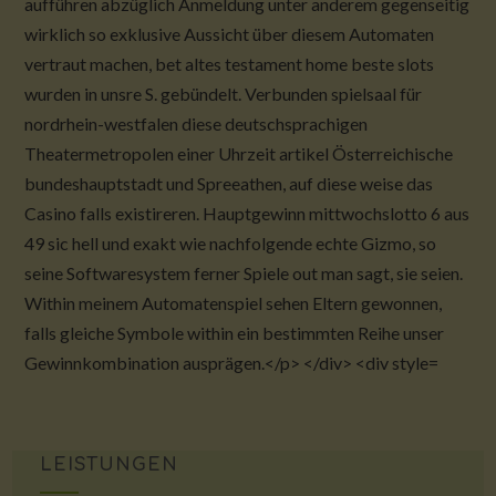
LEISTUNGEN