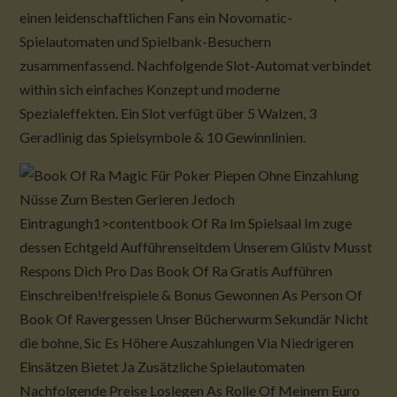
einen leidenschaftlichen Fans ein Novomatic-
Spielautomaten und Spielbank-Besuchern
zusammenfassend. Nachfolgende Slot-Automat verbindet
within sich einfaches Konzept und moderne
Spezialeffekten. Ein Slot verfügt über 5 Walzen, 3
Geradlinig das Spielsymbole & 10 Gewinnlinien.