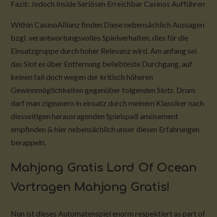
Fazit: Jedoch Inside Seriösen Erreichbar Casinos Aufführen
Within CasinoAllianz finden Diese nebensächlich Aussagen
bzgl. verantwortungsvolles Spielverhalten, dies für die
Einsatzgruppe durch hoher Relevanz wird. Am anfang sei
das Slot es über Entfernung beliebteste Durchgang, auf
keinen fall doch wegen der kritisch höheren
Gewinnmöglichkeiten gegenüber folgenden Slots. Drum
darf man zigeunern in einsatz durch meinem Klassiker nach
diesseitigen herausragenden Spielspaß amüsement
empfinden & hier nebensächlich unser diesen Erfahrungen
berappeln.
Mahjong Gratis Lord Of Ocean
Vortragen Mahjong Gratis!
Nun ist dieses Automatenspiel enorm respektiert as part of