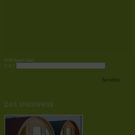
Anti-Spam Quiz
5-2=?
DAS SPASSFASS